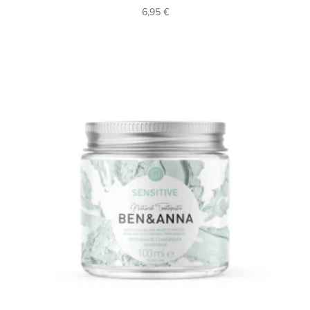
6,95
€