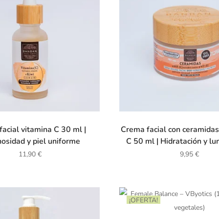
acial vitamina C 30 ml |
Crema facial con ceramidas
osidad y piel uniforme
C 50 ml | Hidratación y l
11,90
€
9,95
€
¡OFERTA!