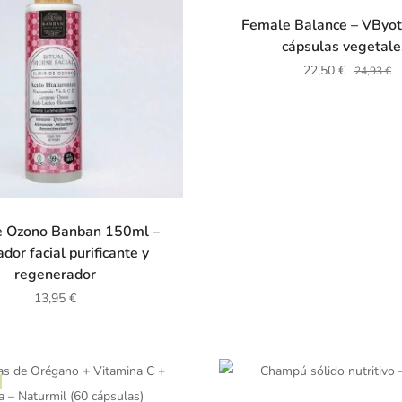
Female Balance – VByot
cápsulas vegetale
22,50
€
24,93
€
de Ozono Banban 150ml –
dor facial purificante y
regenerador
13,95
€