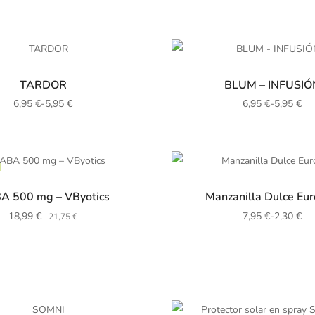
TARDOR
BLUM – INFUSIÓ
6,95
€
-
5,95
€
6,95
€
-
5,95
€
A 500 mg – VByotics
Manzanilla Dulce Eu
18,99
€
7,95
€
-
2,30
€
21,75
€