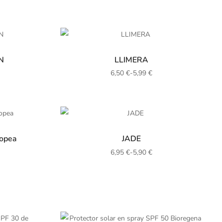
N
LLIMERA
6,50
€
-
5,99
€
ropea
JADE
6,95
€
-
5,90
€