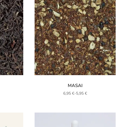
MASAI
6,95
€
-
5,95
€