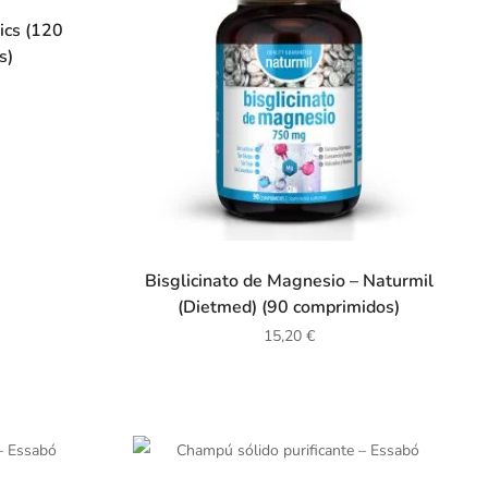
ics (120
s)
Bisglicinato de Magnesio – Naturmil
(Dietmed) (90 comprimidos)
15,20
€