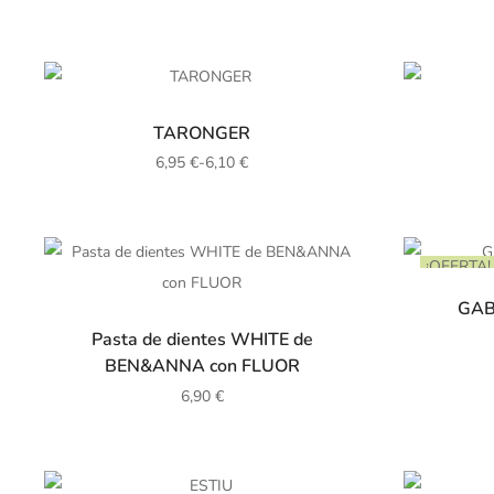
TARONGER
6,95
€
-
6,10
€
¡OFERTA!
GAB
Pasta de dientes WHITE de
BEN&ANNA con FLUOR
6,90
€