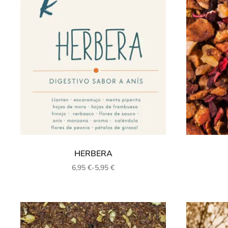
HERBERA
6,95
€
-
5,95
€