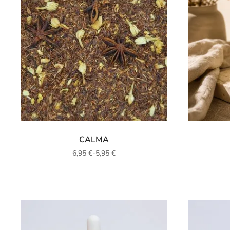
CALMA
6,95
€
-
5,95
€