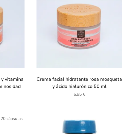
 y vitamina
Crema facial hidratante rosa mosqueta
uminosidad
y ácido hialurónico 50 ml
6,95
€