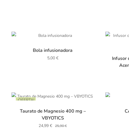
Bola infusionadora
Infusor 
5,00
€
Acer
¡OFERTA!
Taurato de Magnesio 400 mg –
C
VBYOTICS
24,99
€
25,90
€