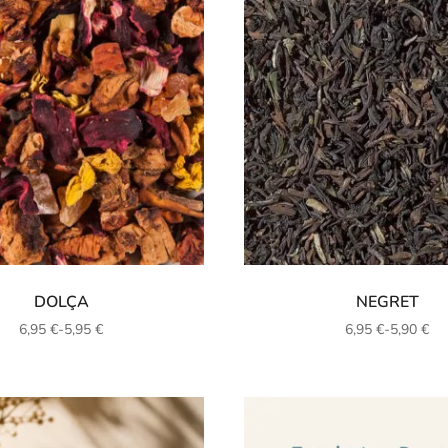
DOLÇA
NEGRET
6,95
€
-
5,95
€
6,95
€
-
5,90
€