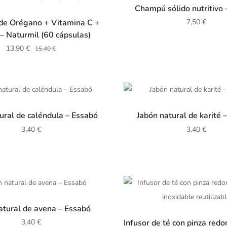
Champú sólido nutritivo 
de Orégano + Vitamina C +
7,50
€
 – Naturmil (60 cápsulas)
13,90
€
15,40
€
ural de caléndula – Essabó
Jabón natural de karité 
3,40
€
3,40
€
atural de avena – Essabó
Infusor de té con pinza red
3,40
€