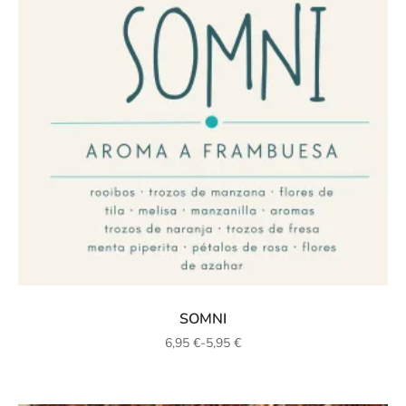
SOMNI
6,95
€
-
5,95
€