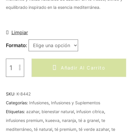
equilibrado inspirado en la esencia mediterránea.
Limpiar
Formato
Añadir Al Carrito
SKU:
K-8442
Categorías:
Infusiones
,
Infusiones y Suplementos
Etiquetas:
azahar
,
bienestar natural
,
infusion cítrica
,
infusiones premium
,
kueeva
,
naranja
,
té a granel
,
te
mediterráneo
,
té natural
,
té premium
,
té verde azahar
,
te