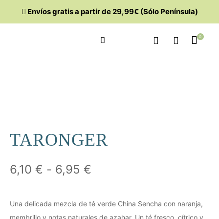
Envíos gratis a partir de 29,99€ (Sólo Península)
0
TARONGER
6,10
€
-
6,95
€
Una delicada mezcla de té verde China Sencha con naranja,
membrillo y notas naturales de azahar. Un té fresco, cítrico y